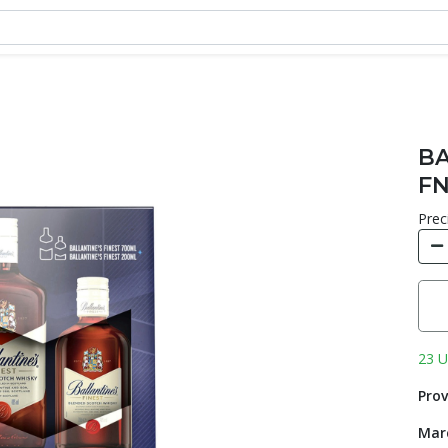
BA
FN
Prec
23 U
Prov
Mar