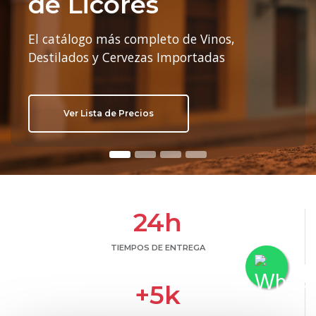
de Licores
a tu medida
Coctelería
En las principales ciudades del país
5,000+
10.000+
El catálogo más completo de Vinos,
Financiación, entregas programadas y
Jarabes, Bitters y Cristalería Profesional
Destilados y Cervezas Importadas
atención personalizada
para Bartenders
Productos
Clientes
40
10
Ver Lista de Precios
Solicitar Cuenta B2B
Ver Productos
Años
Ciudades
24h
TIEMPOS DE ENTREGA
+5k