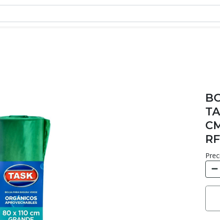
BO
TA
CM
RF
Prec