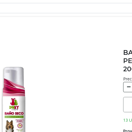
BA
PE
20
Prec
13 U
Prov